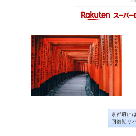
ス
京都府に
回復期リ