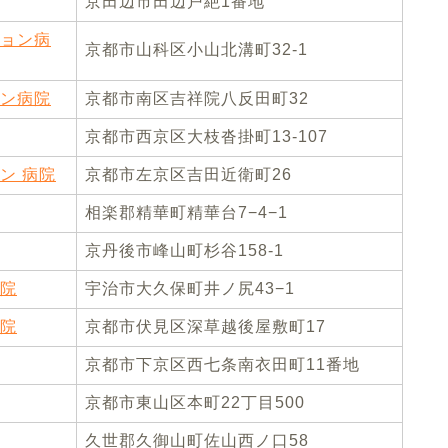
京田辺市田辺戸絶1番地
ョン病
京都市山科区小山北溝町32-1
ン病院
京都市南区吉祥院八反田町32
京都市西京区大枝沓掛町13-107
ン 病院
京都市左京区吉田近衛町26
相楽郡精華町精華台7−4−1
京丹後市峰山町杉谷158-1
院
宇治市大久保町井ノ尻43−1
院
京都市伏見区深草越後屋敷町17
京都市下京区西七条南衣田町11番地
京都市東山区本町22丁目500
久世郡久御山町佐山西ノ口58