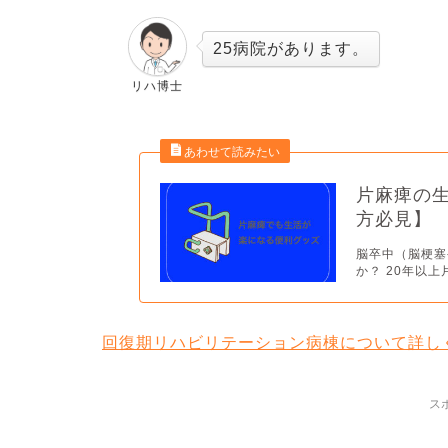
25病院があります。
リハ博士
片麻痺の
方必見】
脳卒中（脳梗塞
か？ 20年以
回復期リハビリテーション病棟について詳し
ス