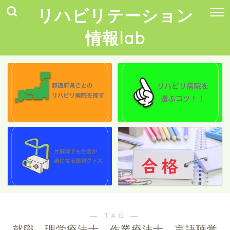
リハビリテーション
情報lab
― TAG ―
就職、理学療法士、作業療法士、言語聴覚