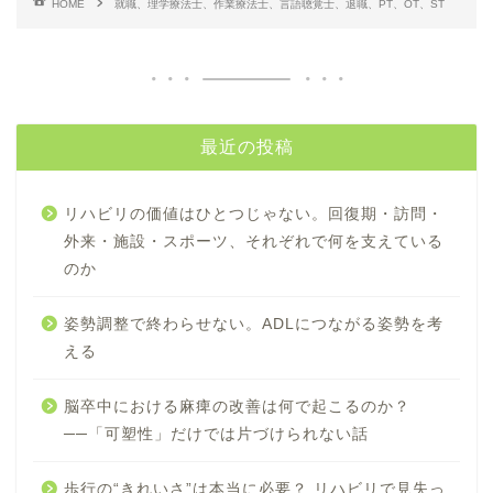
HOME
就職、理学療法士、作業療法士、言語聴覚士、退職、PT、OT、ST
最近の投稿
リハビリの価値はひとつじゃない。回復期・訪問・
外来・施設・スポーツ、それぞれで何を支えている
のか
姿勢調整で終わらせない。ADLにつながる姿勢を考
える
脳卒中における麻痺の改善は何で起こるのか？
──「可塑性」だけでは片づけられない話
歩行の“きれいさ”は本当に必要？ リハビリで見失っ