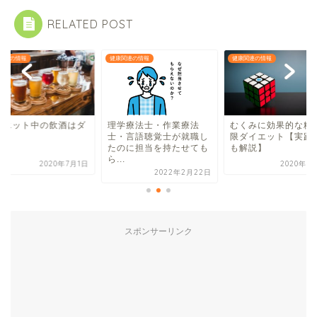
RELATED POST
関連の情報
健康関連の情報
健康関連の情報
学療法士・作業療法
むくみに効果的な糖質制
ダイエット中の飲酒
・言語聴覚士が就職し
限ダイエット【実践方法
メか？
のに担当を持たせても
も解説】
.
2020年7月19日
2020年7
2022年2月22日
スポンサーリンク