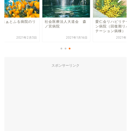
尾はぁとふる病院のリ
社会医療法人大道会 森
愛仁会リハビリテー
ビリ
ノ宮病院
ン病院（回復期リハ
テーション病棟）
2021年2月3日
2021年1月16日
2021年1
スポンサーリンク